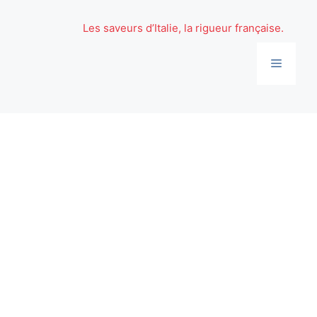
Aller
au
Les saveurs d’Italie, la rigueur française.
contenu
Menu