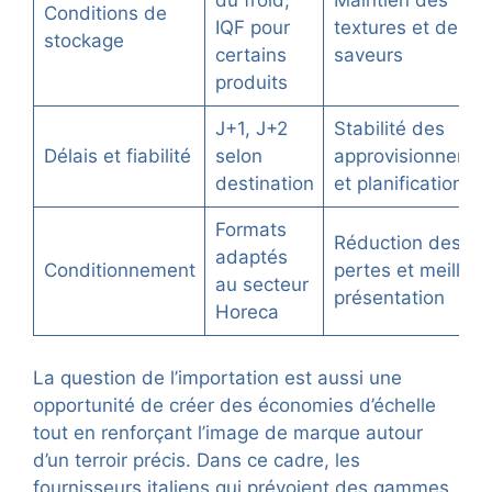
du froid,
Maintien des
Conditions de
IQF pour
textures et des
stockage
certains
saveurs
produits
J+1, J+2
Stabilité des
Délais et fiabilité
selon
approvisionnemen
destination
et planification
Formats
Réduction des
adaptés
Conditionnement
pertes et meilleur
au secteur
présentation
Horeca
La question de l’importation est aussi une
opportunité de créer des économies d’échelle
tout en renforçant l’image de marque autour
d’un terroir précis. Dans ce cadre, les
fournisseurs italiens qui prévoient des gammes