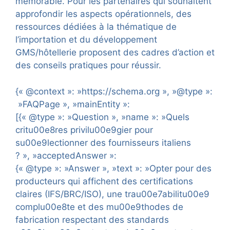
mémorable. Pour les partenaires qui souhaitent
approfondir les aspects opérationnels, des
ressources dédiées à la thématique de
l’importation et du développement
GMS/hôtellerie proposent des cadres d’action et
des conseils pratiques pour réussir.
{« @context »: »https://schema.org », »@type »:
»FAQPage », »mainEntity »:
[{« @type »: »Question », »name »: »Quels
critu00e8res privilu00e9gier pour
su00e9lectionner des fournisseurs italiens
? », »acceptedAnswer »:
{« @type »: »Answer », »text »: »Opter pour des
producteurs qui affichent des certifications
claires (IFS/BRC/ISO), une trau00e7abilitu00e9
complu00e8te et des mu00e9thodes de
fabrication respectant des standards