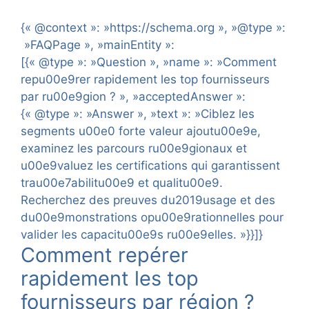
{« @context »: »https://schema.org », »@type »:
»FAQPage », »mainEntity »:
[{« @type »: »Question », »name »: »Comment
repu00e9rer rapidement les top fournisseurs
par ru00e9gion ? », »acceptedAnswer »:
{« @type »: »Answer », »text »: »Ciblez les
segments u00e0 forte valeur ajoutu00e9e,
examinez les parcours ru00e9gionaux et
u00e9valuez les certifications qui garantissent
trau00e7abilitu00e9 et qualitu00e9.
Recherchez des preuves du2019usage et des
du00e9monstrations opu00e9rationnelles pour
valider les capacitu00e9s ru00e9elles. »}}]}
Comment repérer
rapidement les top
fournisseurs par région ?