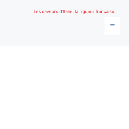
Aller
au
Les saveurs d’Italie, la rigueur française.
contenu
Menu