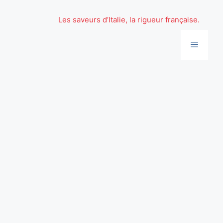
Aller
au
Les saveurs d’Italie, la rigueur française.
contenu
Menu