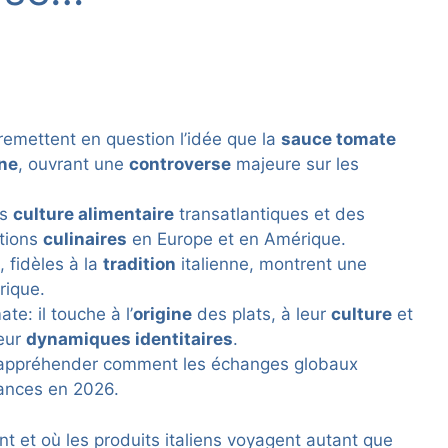
remettent en question l’idée que la
sauce tomate
ine
, ouvrant une
controverse
majeure sur les
es
culture alimentaire
transatlantiques et des
itions
culinaires
en Europe et en Amérique.
, fidèles à la
tradition
italienne, montrent une
rique.
e: il touche à l’
origine
des plats, à leur
culture
et
leur
dynamiques identitaires
.
d’appréhender comment les échanges globaux
sances en 2026.
 et où les produits italiens voyagent autant que