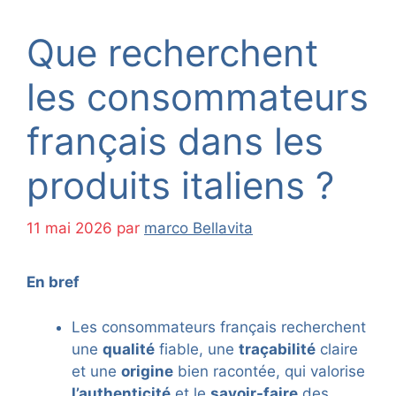
Que recherchent
les consommateurs
français dans les
produits italiens ?
11 mai 2026
par
marco Bellavita
En bref
Les consommateurs français recherchent
une
qualité
fiable, une
traçabilité
claire
et une
origine
bien racontée, qui valorise
l’authenticité
et le
savoir-faire
des