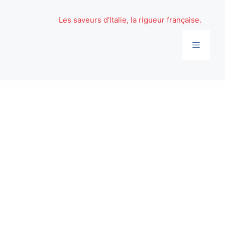
Aller
au
Les saveurs d’Italie, la rigueur française.
contenu
Menu