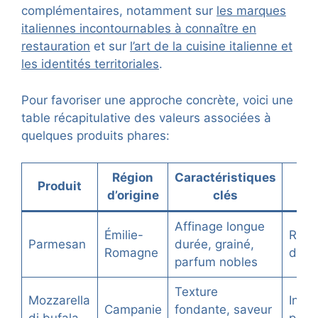
complémentaires, notamment sur
les marques
italiennes incontournables à connaître en
restauration
et sur
l’art de la cuisine italienne et
les identités territoriales
.
Pour favoriser une approche concrète, voici une
table récapitulative des valeurs associées à
quelques produits phares:
Région
Caractéristiques
Ut
Produit
d’origine
clés
Affinage longue
Émilie-
Risot
Parmesan
durée, grainé,
Romagne
dess
parfum nobles
Texture
Mozzarella
Insal
Campanie
fondante, saveur