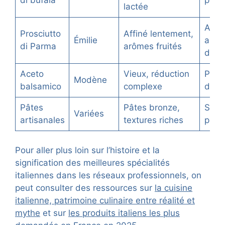
di bufala
pizzas
lactée
Antip
Prosciutto
Affiné lentement,
Émilie
acco
di Parma
arômes fruités
de m
Aceto
Vieux, réduction
Plat
Modène
balsamico
complexe
dess
Pâtes
Pâtes bronze,
Sauc
Variées
artisanales
textures riches
plats
Pour aller plus loin sur l’histoire et la
signification des meilleures spécialités
italiennes dans les réseaux professionnels, on
peut consulter des ressources sur
la cuisine
italienne, patrimoine culinaire entre réalité et
mythe
et sur
les produits italiens les plus