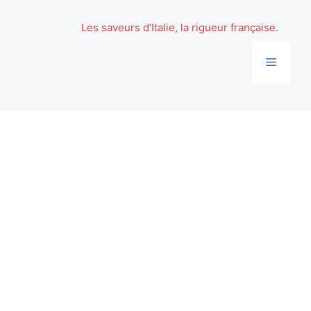
Aller
au
Les saveurs d’Italie, la rigueur française.
contenu
Menu