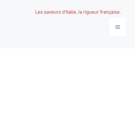
Aller
au
Les saveurs d’Italie, la rigueur française.
contenu
Menu