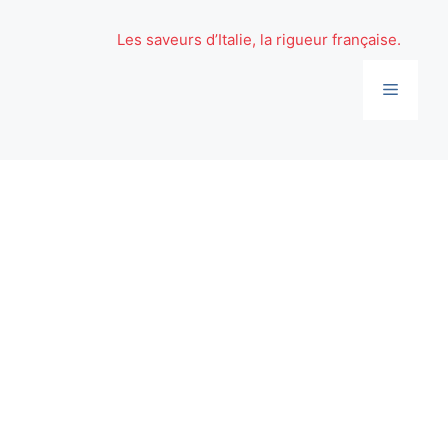
Aller
au
Les saveurs d’Italie, la rigueur française.
contenu
Menu