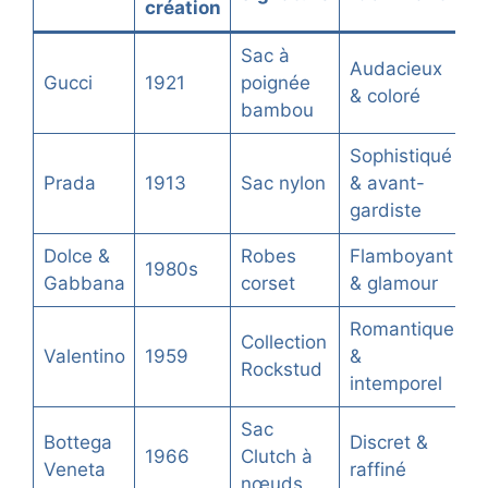
création
Sac à
Audacieux
Gucci
1921
poignée
& coloré
bambou
Sophistiqué
Prada
1913
Sac nylon
& avant-
gardiste
Dolce &
Robes
Flamboyant
1980s
Gabbana
corset
& glamour
Romantique
Collection
Valentino
1959
&
Rockstud
intemporel
Sac
Bottega
Discret &
1966
Clutch à
Veneta
raffiné
nœuds