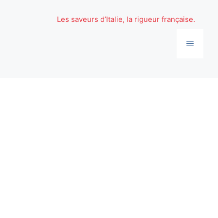
Aller
au
Les saveurs d’Italie, la rigueur française.
contenu
Menu