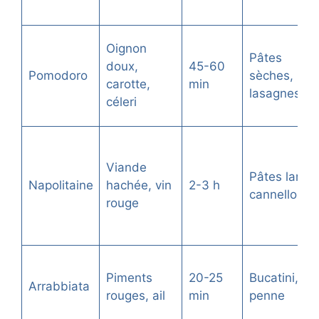
Oignon
Pâtes
doux,
45-60
Pomodoro
sèches,
carotte,
min
lasagnes
céleri
Viande
Pâtes larges
Napolitaine
hachée, vin
2-3 h
cannellonis
rouge
Piments
20-25
Bucatini,
Arrabbiata
rouges, ail
min
penne