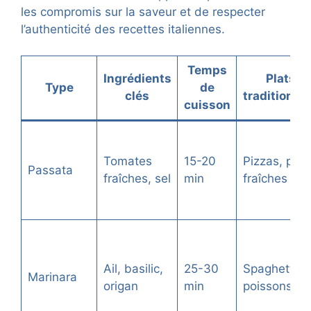
les compromis sur la saveur et de respecter
l’authenticité des recettes italiennes.
Temps
Ingrédients
Plats
Type
de
clés
traditionne
cuisson
Tomates
15-20
Pizzas, pât
Passata
fraîches, sel
min
fraîches
Ail, basilic,
25-30
Spaghettis,
Marinara
origan
min
poissons