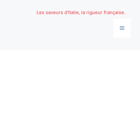
Aller
au
Les saveurs d’Italie, la rigueur française.
contenu
Menu