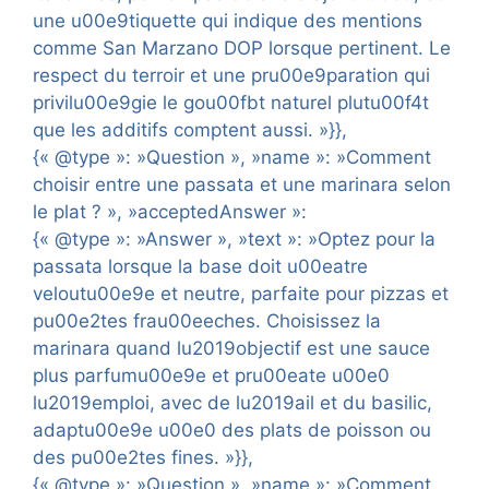
une u00e9tiquette qui indique des mentions
comme San Marzano DOP lorsque pertinent. Le
respect du terroir et une pru00e9paration qui
privilu00e9gie le gou00fbt naturel plutu00f4t
que les additifs comptent aussi. »}},
{« @type »: »Question », »name »: »Comment
choisir entre une passata et une marinara selon
le plat ? », »acceptedAnswer »:
{« @type »: »Answer », »text »: »Optez pour la
passata lorsque la base doit u00eatre
veloutu00e9e et neutre, parfaite pour pizzas et
pu00e2tes frau00eeches. Choisissez la
marinara quand lu2019objectif est une sauce
plus parfumu00e9e et pru00eate u00e0
lu2019emploi, avec de lu2019ail et du basilic,
adaptu00e9e u00e0 des plats de poisson ou
des pu00e2tes fines. »}},
{« @type »: »Question », »name »: »Comment