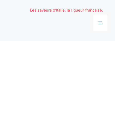
Aller
au
Les saveurs d’Italie, la rigueur française.
contenu
Menu