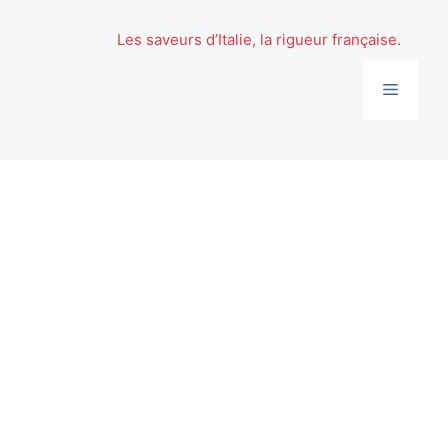
Aller
au
Les saveurs d’Italie, la rigueur française.
contenu
Menu