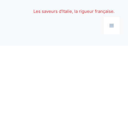
Aller
au
Les saveurs d’Italie, la rigueur française.
contenu
Menu