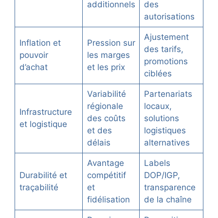
additionnels
des
autorisations
Ajustement
Inflation et
Pression sur
des tarifs,
pouvoir
les marges
promotions
d’achat
et les prix
ciblées
Variabilité
Partenariats
régionale
locaux,
Infrastructure
des coûts
solutions
et logistique
et des
logistiques
délais
alternatives
Avantage
Labels
Durabilité et
compétitif
DOP/IGP,
traçabilité
et
transparence
fidélisation
de la chaîne